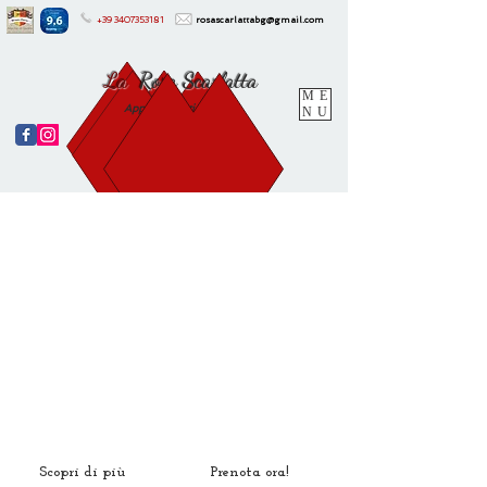
+39
3407353181
rosascarlattabg@gmail.com
La
Rosa Scarlatta
ME
Appartamenti e Suites
NU
Scopri di più
Prenota ora!