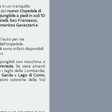
 in un tranquillo
 dal
nuovo Ospedale di
ngibile a piedi in soli 10
astelli, San Francesco,
Humanitas Gavazzeni e
 l'auto per via
dell'ospedale.
ti
sono infatti disponibili
to.
ungibili con macchina o
Venezia
. Se siete amanti
e i laghi della Lombardia,
i Garda
e
Lago di Como
,
ioni sciistiche della Val