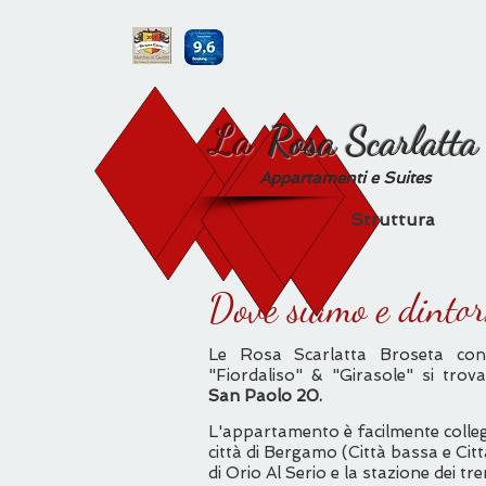
La
Rosa Scarlatta
Appartamenti e Suites
Struttura
Dove siamo e dintor
Le Rosa Scarlatta Broseta con l
"Fiordaliso" & "Girasole" si tr
San Paolo 20.
L'appartamento è facilmente collega
città di Bergamo (Città bassa e Citt
di Orio Al Serio e la stazione dei tr