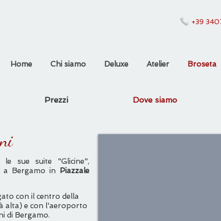
+39
3407
Home
Chi siamo
Deluxe
Atelier
Broseta
Prezzi
Dove siamo
ni
e sue suite "Glicine",
ova a Bergamo in
Piazzale
to con il centro della
à alta) e con l'aeroporto
eni di Bergamo.