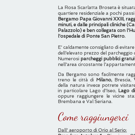
La Rosa Scarlatta Broseta è situata
quartiere residenziale a pochi passi
Bergamo Papa Giovanni XXIII, raggiu
minuti, e dalle principali cliniche (C
Palazzolo) e ben collegata con l'
l'ospedale di Ponte San Pietro.
E' caldamente consigliato di evitare
dell'elevato prezzo del parcheggio 
Numerosi
parcheggi pubblici gratui
nell'area circostante l'appartamen
Da Bergamo sono facilmente raggi
treno le città di
Milano,
Brescia,
della natura invece potrete visitar
in particolare Lago d'Iseo,
Lago d
oppure raggiungere le vicine staz
Brembana e Val Seriana.
Come raggiungerci
Dall' aeroporto di Orio al Serio: